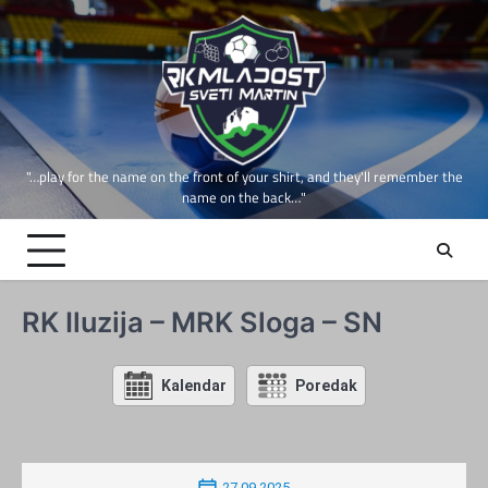
Skip
to
content
"…play for the name on the front of your shirt, and they'll remember the
name on the back…"
RK Iluzija – MRK Sloga – SN
Kalendar
Poredak
27.09.2025