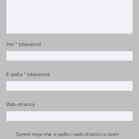
Ime
* (obavezno)
E-pošta
* (obavezno)
Web-stranica
Spremi moje ime, e-poštu i web-stranicu u ovom