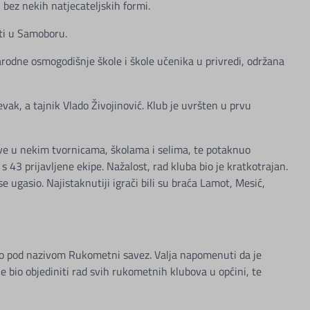
 bez nekih natjecateljskih formi.
ti u Samoboru.
arodne osmogodišnje škole i škole učenika u privredi, održana
vak, a tajnik Vlado Živojinović. Klub je uvršten u prvu
tive u nekim tvornicama, školama i selima, te potaknuo
 43 prijavljene ekipe. Nažalost, rad kluba bio je kratkotrajan.
gasio. Najistaknutiji igrači bili su braća Lamot, Mesić,
vao pod nazivom Rukometni savez. Valja napomenuti da je
 je bio objediniti rad svih rukometnih klubova u općini, te