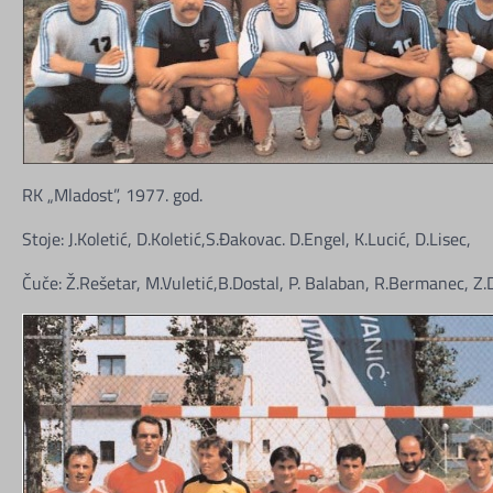
RK „Mladost”, 1977. god.
Stoje: J.Koletić, D.Koletić,S.Đakovac. D.Engel, K.Lucić, D.Lisec,
Čuče: Ž.Rešetar, M.Vuletić,B.Dostal, P. Balaban, R.Bermanec, Z