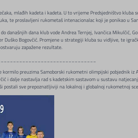
ečaka, mlađih kadeta i kadeta. U to vrijeme Predsjedništvo kluba s
tuka, te proslavljeni rukometaš intenacionalac koji je ponikao u 
 do današnjih dana klub vode Andrea Ternjej, Ivančica Mikulčić, Go
r Duško Bogovčić. Promjene u strategiji kluba su vidljive, te igrač
 ostvaruju zapažene rezultate.
________________________________
 kormilo preuzima Samoborski rukometni olimpijski pobjednik iz At
ić i dalje nastavlja rad s kadetskim sastavom u sustavu natjecanj
 postali sve prepoznatljiviji na lokalnoj i globalnoj rukometnoj sce