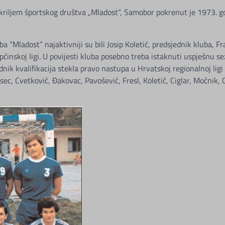
iljem športskog društva „Mladost“, Samobor pokrenut je 1973. godi
ladost” najaktivniji su bili Josip Koletić, predsjednik kluba, Fr
pćinskoj ligi. U povijesti kluba posebno treba istaknuti uspješnu
ik kvalifikacija stekla pravo nastupa u Hrvatskoj regionalnoj lig
sec, Cvetković, Đakovac, Pavošević, Fresl, Koletić, Ciglar, Močnik,