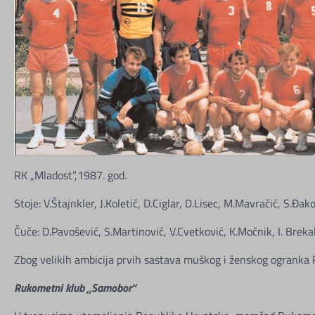
RK „Mladost”,1987. god.
Stoje: V.Štajnkler, J.Koletić, D.Ciglar, D.Lisec, M.Mavračić, S.Đak
Čuče: D.Pavošević, S.Martinović, V.Cvetković, K.Močnik, I. Breka
Zbog velikih ambicija prvih sastava muškog i ženskog ogranka 
Rukometni klub „Samobor“