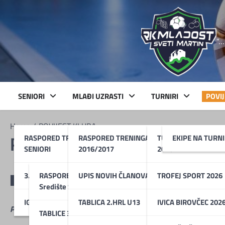
Skip
to
content
"…
SENIORI
MLAĐI UZRASTI
TURNIRI
POVI
Home
POVIJEST KLUBA
RASPORED TRENINGA
RASPORED TRENINGA U13 –
TURNIR BOŽIĆNI MA
EKIPE NA TURN
POVIJEST KLUBA
SENIORI
2016/2017
2025
POVIJEST KLUBA
3. HRL Središte Skupina A
RASPORED UTAKMICA 3. HRL
UPIS NOVIH ČLANOVA !!!
TROFEJ SPORT 2026
Središte Skupina A
IGRAČI 1. MOMČADI
TABLICA 2.HRL U13
IVICA BIROVČEC 202
Počeci rukometa u Samoboru
TABLICE 3.HRL Središte