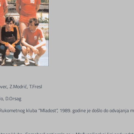
ovec, Z.Modrić, T.Fresl
lo, D.Orsag
Rukometnog kluba “Mladost”, 1989. godine je došlo do odvajanja m