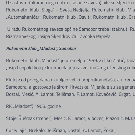
U sastavu Rukometnog centra (kasnije saveza) bile su sljedeći
Rukometni klub „Sloga“ – Sveta Nedjelja, Rukometni klub „Mla
„Automehaničar“, Rukometni klub „Osvit“, Rukometni klub „Gra
U radu Rukometnog saveza općine Samobor treba istaknuti Rudolf
Rizmanovskog, Josipa Skendrovića i Zvonka Papeša.
Rukometni klub „Mladost“, Samobor
Rukometni klub „Mladost“ je utemeljio 1959. Željko Zlatić, tada
Josip Leopold koji je kreirao daljnji razvoj muškog i ženskog ruk
Klub je od prvog dana okupljao veliki broj rukometaša, a u redo
Samobora, a gostovao je širom Hrvatske. Mijenjale su se generaci
Dostal, Mesić, A. Lamot, Telišman, F. Lamot, Kovačević, Grgat, Lu
RK „Mladost”, 1968. godine
Stoje: Šušmak (trener), Mesić, F. Lamot, Vibovec, Plazonić, M. L
Čuče: Jajić, Brekalo, Telišman, Dostal, A. Lamot, Žokalj