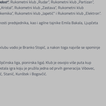
adost“
, Rukometni klub „Rudar“, Rukometni klub „Partizan“,
„Kristal“, Rukometni klub „Zastava“, Rukometni klub
emika“, Rukometni klub „Japetić“ i Rukometni klub „Elektron“.
sti predsjednika, kao i agilne tajnike Emila Bakala, Ljupčeta
 klubu vodio je Branko Stopić, a nakon toga najviše se spominje
inska liga, pionirska liga). Klub je osvojio više puta kup
ala igra koju je pružila jedna od prvih generacija: Vibovec,
ć, Stanić, Kunštek i Bogovčić.