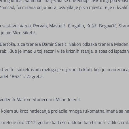
og kluba „Samobor“ natjecala se u Međuopćinskoj ligi pod vodst
omčad, formirana od juniora, osvojila je prvo mjesto te je u kvalif
stavu: Varda, Pervan, Mastelić, Cingulin, Kušić, Bogovčić, Stanec
je bio Miro Siketić.
Bertoša, a za trenera Damir Sertić. Nakon odlaska trenera Mladena 
eb. Klub je imao u toj sezoni više kriznih stanja, a spas od ispada
ektivnih i subjektivnih razloga je utjecao da klub, koji je imao zna
Badel 1862“ iz Zagreba.
vođenih Mariom Stanecom i Milan Jelenić
 u kojem su kroz natjecanja prolazila mnoga rukometna imena sa na
započelo je oko 2012. godine kada su u klubu kao treneri radili sa