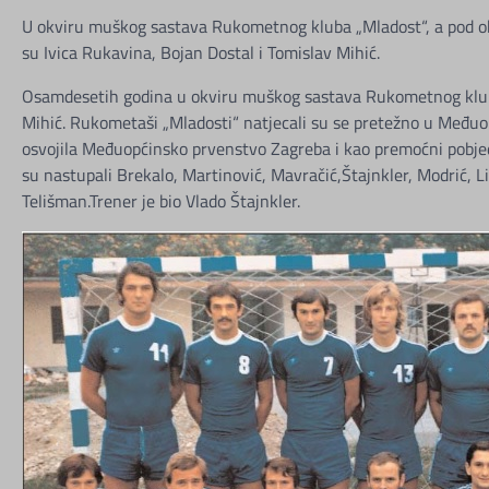
U okviru muškog sastava Rukometnog kluba „Mladost“, a pod okr
su Ivica Rukavina, Bojan Dostal i Tomislav Mihić.
Osamdesetih godina u okviru muškog sastava Rukometnog kluba “M
Mihić. Rukometaši „Mladosti“ natjecali su se pretežno u Međuo
osvojila Međuopćinsko prvenstvo Zagreba i kao premoćni pobjedn
su nastupali Brekalo, Martinović, Mavračić,Štajnkler, Modrić, Li
Telišman.Trener je bio Vlado Štajnkler.