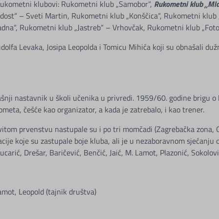
 rukometni klubovi: Rukometni klub „Samobor“,
Rukometni klub „Ml
dost“ – Sveti Martin, Rukometni klub „Konščica“, Rukometni klub 
dna“, Rukometni klub „Jastreb“ – Vrhovčak, Rukometni klub „Fotok
a Levaka, Josipa Leopolda i Tomicu Mihića koji su obnašali dužno
šnji nastavnik u školi učenika u privredi. 1959/60. godine brigu o
ometa, češće kao organizator, a kada je zatrebalo, i kao trener.
vitom prvenstvu nastupale su i po tri momčadi (Zagrebačka zona, Opć
je koje su zastupale boje kluba, ali je u nezaboravnom sjećanju ost
carić, Drešar, Baričević, Benčić, Jaić, M. Lamot, Plazonić, Sokolovi
amot, Leopold (tajnik društva)