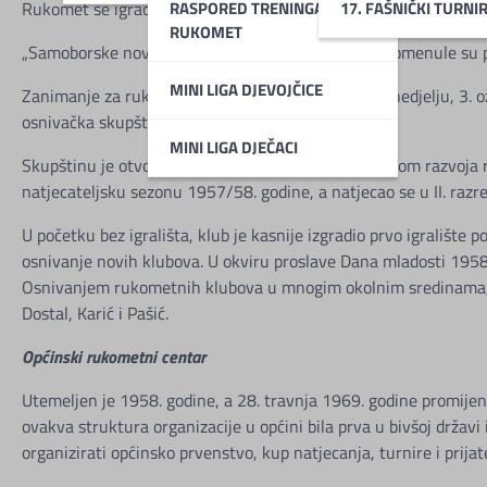
RASPORED TRENINGA MINI
17. FAŠNIČKI TURNI
Rukomet se igrao u Bregani od 1952. godine u Društvu za tjelesn
RUKOMET
„Samoborske novine“ od 15. rujna 1956. godine spomenule su p
MINI LIGA DJEVOJČICE
Zanimanje za rukomet je nezadrživo raslo, pa je u nedjelju, 3. 
osnivačka skupština Rukometnog kluba „Samobor“.
MINI LIGA DJEČACI
Skupštinu je otvorio dr. Ivo Hrgetić kratkim pregledom razvoja r
natjecateljsku sezonu 1957/58. godine, a natjecao se u II. razre
U početku bez igrališta, klub je kasnije izgradio prvo igrališt
osnivanje novih klubova. U okviru proslave Dana mladosti 1958. g
Osnivanjem rukometnih klubova u mnogim okolnim sredinama, već
Dostal, Karić i Pašić.
Općinski rukometni centar
Utemeljen je 1958. godine, a 28. travnja 1969. godine promije
ovakva struktura organizacije u općini bila prva u bivšoj državi 
organizirati općinsko prvenstvo, kup natjecanja, turnire i prija