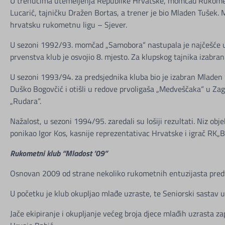
U trenucima utemeljenja Republike Hrvatske, momčad Rukometn
Lucarić, tajničku Dražen Bortas, a trener je bio Mladen Tušek. M
hrvatsku rukometnu ligu – Sjever.
U sezoni 1992/93. momčad „Samobora“ nastupala je najčešće u sa
prvenstva klub je osvojio 8. mjesto. Za klupskog tajnika izabran 
U sezoni 1993/94. za predsjednika kluba bio je izabran Mladen 
Duško Bogovčić i otišli u redove prvoligaša „Medveščaka“ u Zagr
„Rudara“.
Nažalost, u sezoni 1994/95. zaredali su lošiji rezultati. Niz obj
ponikao Igor Kos, kasnije reprezentativac Hrvatske i igrač RK„
Rukometni klub “Mladost ’09”
Osnovan 2009 od strane nekoliko rukometnih entuzijasta pred
U početku je klub okupljao mlađe uzraste, te Seniorski sastav
Jače ekipiranje i okupljanje većeg broja djece mlađih uzrasta 