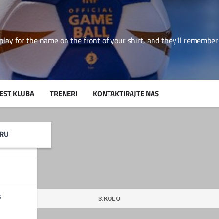
play for the name on the front of your shirt, and they'll rememb
JEST KLUBA
TRENERI
KONTAKTIRAJTE NAS
RTIN
IRU
6
3.KOLO