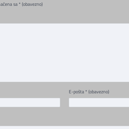
načena sa
* (obavezno)
E-pošta
* (obavezno)