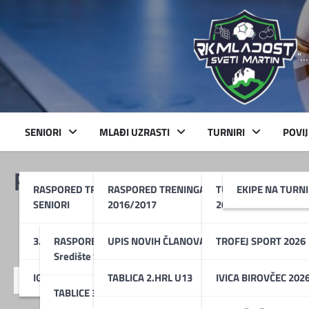
Skip
to
content
"…
SENIORI
MLAĐI UZRASTI
TURNIRI
POVI
RK Metalac – RK Zagreb 2
RASPORED TRENINGA
RASPORED TRENINGA U13 –
TURNIR BOŽIĆNI MA
EKIPE NA TURN
SENIORI
2016/2017
2025
3. HRL Središte Skupina A
RASPORED UTAKMICA 3. HRL
UPIS NOVIH ČLANOVA !!!
TROFEJ SPORT 2026
Središte Skupina A
IGRAČI 1. MOMČADI
TABLICA 2.HRL U13
IVICA BIROVČEC 202
TABLICE 3.HRL Središte