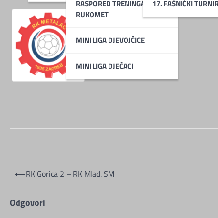
RASPORED TRENINGA MINI
17. FAŠNIČKI TURNI
RUKOMET
MINI LIGA DJEVOJČICE
RK METALAC
MINI LIGA DJEČACI
Navigacija
⟵
RK Gorica 2 – RK Mlad. SM
objava
Odgovori