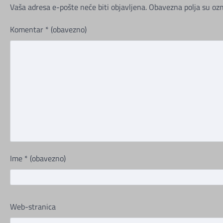
Vaša adresa e-pošte neće biti objavljena.
Obavezna polja su oz
Komentar
* (obavezno)
Ime
* (obavezno)
Web-stranica