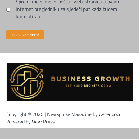
Spremi moje ime, e-poštu i web-stranicu u ovom
internet pregledniku za sljedeći put kada budem
komentirao.
Copyright © 2026
| Newspulse Magazine by
Ascendoor
|
Powered by
WordPress
.