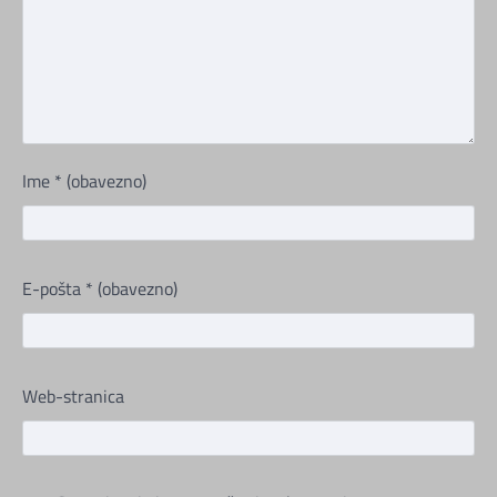
Ime
* (obavezno)
E-pošta
* (obavezno)
Web-stranica