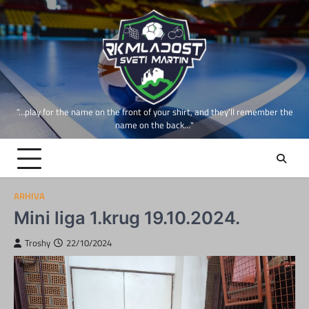
Skip
to
content
"…play for the name on the front of your shirt, and they'll remember the
name on the back…"
ARHIVA
Mini liga 1.krug 19.10.2024.
Troshy
22/10/2024