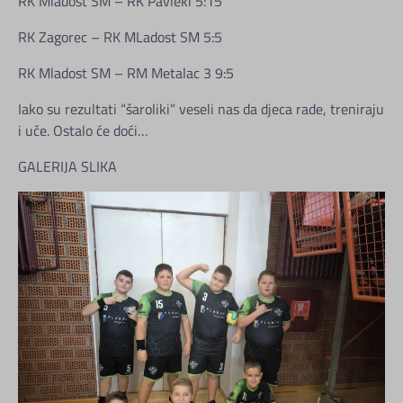
RK Mladost SM – RK Pavleki 5:15
RK Zagorec – RK MLadost SM 5:5
RK Mladost SM – RM Metalac 3 9:5
Iako su rezultati “šaroliki” veseli nas da djeca rade, treniraju
i uče. Ostalo će doći…
GALERIJA SLIKA