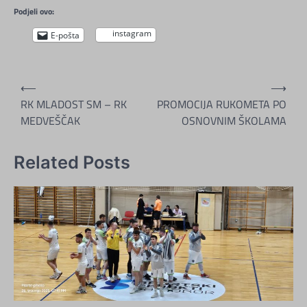
Podjeli ovo:
instagram
E-pošta
Navigacija
⟵
⟶
objava
RK MLADOST SM – RK
PROMOCIJA RUKOMETA PO
MEDVEŠČAK
OSNOVNIM ŠKOLAMA
Related Posts