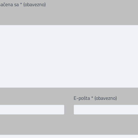
načena sa
* (obavezno)
E-pošta
* (obavezno)