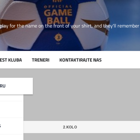
play for the name on the front of your shirt, and they'll rememb
JEST KLUBA
TRENERI
KONTAKTIRAJTE NAS
a 2
RTIN
IRU
6
2.KOLO