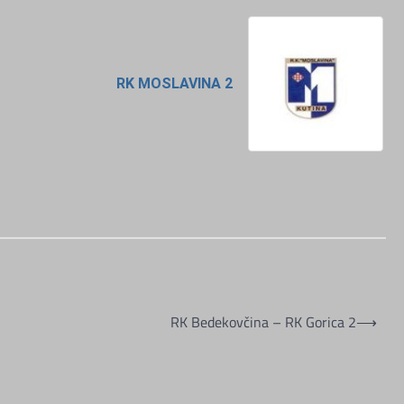
RK MOSLAVINA 2
RK Bedekovčina – RK Gorica 2
⟶