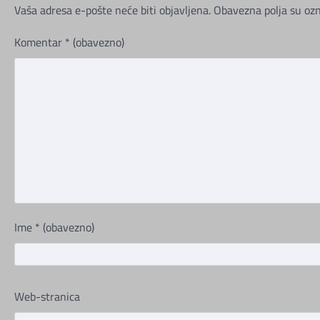
Vaša adresa e-pošte neće biti objavljena.
Obavezna polja su oz
Komentar
* (obavezno)
Ime
* (obavezno)
Web-stranica