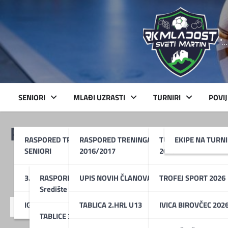
Skip
to
content
"…
SENIORI
MLAĐI UZRASTI
TURNIRI
POVI
RK Odema 2 – RK Moslavin
RASPORED TRENINGA
RASPORED TRENINGA U13 –
TURNIR BOŽIĆNI MA
EKIPE NA TURN
SENIORI
2016/2017
2025
3. HRL Središte Skupina A
RASPORED UTAKMICA 3. HRL
UPIS NOVIH ČLANOVA !!!
TROFEJ SPORT 2026
Središte Skupina A
IGRAČI 1. MOMČADI
TABLICA 2.HRL U13
IVICA BIROVČEC 202
27.09.2025
TABLICE 3.HRL Središte